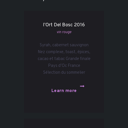
l’Ort Del Bosc 2016
vin rouge
Syrah, cabernet sauvignon
Nez complexe, toast, épices,
cacao et tabac Grande finale
Pays d’Oc France
Sélection du sommelier
Learn more