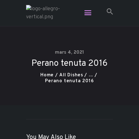
Restaurant Allegro - Voga Café -
L'Étage Espace Lounge
Le resto le plus branché dans Charlevoix
mars 4, 2021
Perano tenuta 2016
Vidéo
Plats pour emporter
Home
All Dishes
...
Perano tenuta 2016
Contact
Réservation
Carte Cadeau
You May Also Like