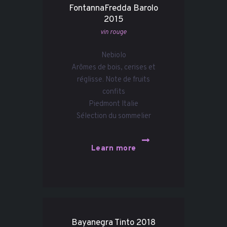
FontannaFredda Barolo
2015
vin rouge
Nebiolo
Arômes de bois, cerises et
réglisse. Note de fruits
confits
Piedmont Italie
Sélection du sommelier
Learn more
Bayanegra Tinto 2018