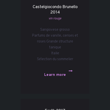
Castelgiocondo Brunello
2014
vin rouge
Sangiovese grosso
Parfums de vanille, cerises et
roses Grande structure
tanique
Italie
Sélection du sommelier
Learn more