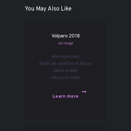
You May Also Like
Volparo 2018
vin rouge
Montepulciano
Notes de violettes et épices
faible acidité
Abruzzes Italie
Learn more