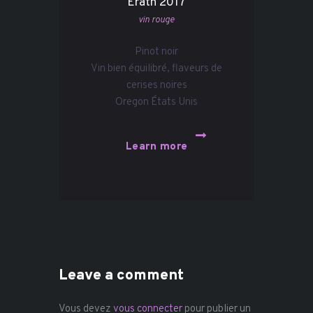
Erath 2017
vin rouge
Pinot noir
Vin bien équilibré, flaveurs de
cerises noires
Oregon États Unis
Learn more
Leave a comment
Vous devez
vous connecter
pour publier un