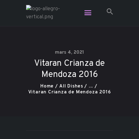
Restaurant Allegro - Voga Café -
L'Étage Espace Lounge
Le resto le plus branché dans Charlevoix
mars 4, 2021
Vitaran Crianza de
Vidéo
Mendoza 2016
Plats pour emporter
Contact
Home
All Dishes
...
Réservation
Vitaran Crianza de Mendoza 2016
Carte Cadeau