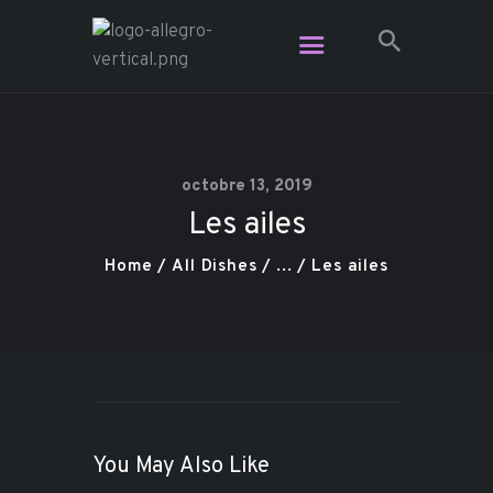
Restaurant Allegro - Voga Café -
L'Étage Espace Lounge
Le resto le plus branché dans Charlevoix
octobre 13, 2019
Les ailes
Vidéo
Plats pour emporter
Home
All Dishes
...
Les ailes
Contact
Réservation
Carte Cadeau
You May Also Like