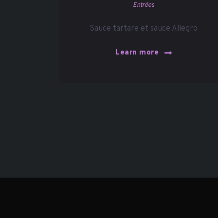
Entrées
Sauce tartare et sauce Allegro
Learn more