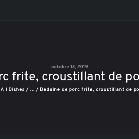
Vidéo
Plats pour
llegro - Voga Café - L'Étage 
Le resto le plus branché dans Charlevoix
emporter
Contact
Réservation
octobre 13, 2019
c frite, croustillant de 
Carte Cadeau
All Dishes
...
Bedaine de porc frite, croustillant de p