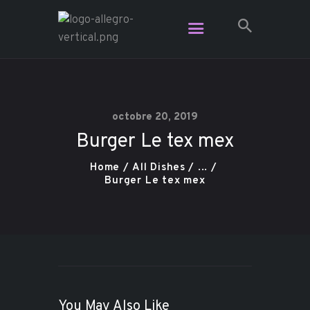
Restaurant Allegro - Voga Café -
L'Étage Espace Lounge
Le resto le plus branché dans Charlevoix
octobre 20, 2019
Burger Le tex mex
Vidéo
Plats pour emporter
Home
All Dishes
...
Burger Le tex mex
Contact
Réservation
Carte Cadeau
You May Also Like