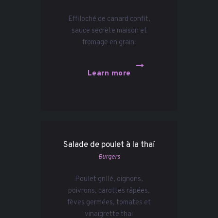
Effiloché de canard confit,
sauce secrète maison et
fromage en grain.
Learn more
Salade de poulet à la thaï
Burgers
Poulet grillé, oignons,
poivrons, carottes râpées,
fèves germées, tomates et
vinaigrette thaï