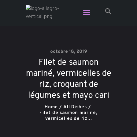
Restaurant Allegro - Voga Café -
L'Étage Espace Lounge
Le resto le plus branché dans Charlevoix
octobre 18, 2019
Filet de saumon
Vidéo
mariné, vermicelles de
Plats pour emporter
Contact
riz, croquant de
Réservation
légumes et mayo cari
Carte Cadeau
Home
All Dishes
Filet de saumon mariné,
vermicelles de riz...