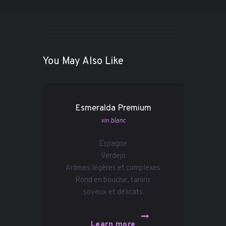
You May Also Like
Esmeralda Premium
vin blanc
Espagne
Verdejo
Arômes légères et complexes
Rond en bouche, tanins
soyeux et délicats
Learn more