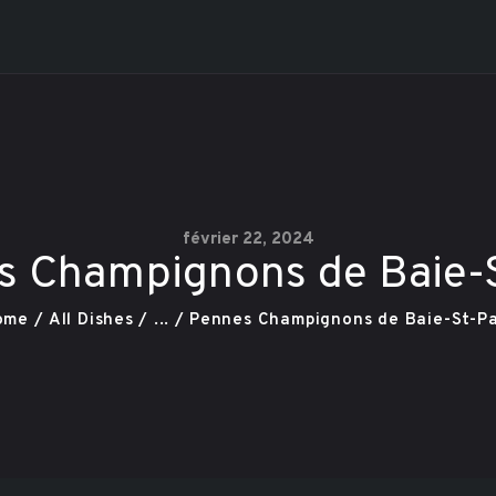
Vidéo
Plats pour
llegro - Voga Café - L'Étage 
Le resto le plus branché dans Charlevoix
emporter
Contact
Réservation
février 22, 2024
s Champignons de Baie-S
Carte Cadeau
ome
All Dishes
...
Pennes Champignons de Baie-St-Pa