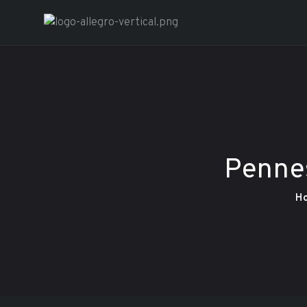
Restaurant A
Penne
H