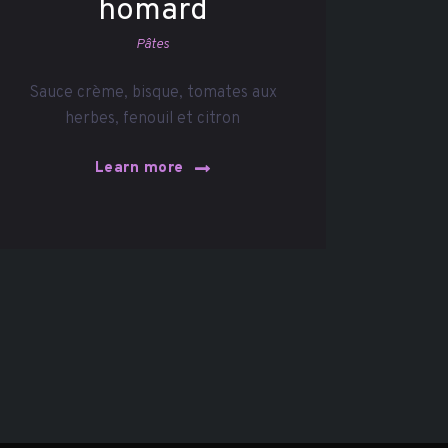
homard
Pâtes
Sauce crème, bisque, tomates aux
herbes, fenouil et citron
Learn more