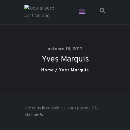
Restaurant Allegro - Voga Café -
L'Étage Espace Lounge
Le resto le plus branché dans Charlevoix
octobre 18, 2017
Yves Marquis
Vidéo
Plats pour emporter
Home
Yves Marquis
Contact
Réservation
Carte Cadeau
«Je vous le conseille si vous passez à La
Malbaie !»