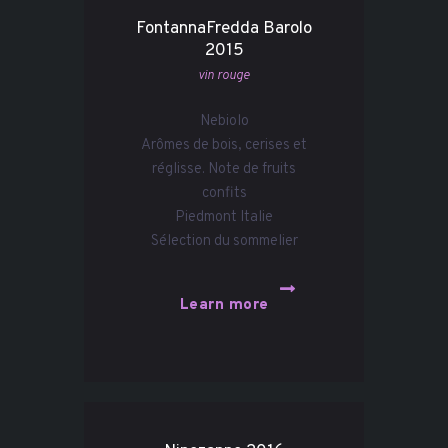
FontannaFredda Barolo
2015
vin rouge
Nebiolo
Arômes de bois, cerises et
réglisse. Note de fruits
confits
Piedmont Italie
Sélection du sommelier
Learn more