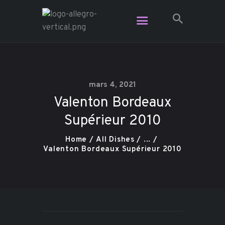
Restaurant Allegro - Voga Café -
L'Étage Espace Lounge
Le resto le plus branché dans Charlevoix
mars 4, 2021
Valenton Bordeaux
Vidéo
Supérieur 2010
Plats pour emporter
Contact
Home
All Dishes
...
Réservation
Valenton Bordeaux Supérieur 2010
Carte Cadeau