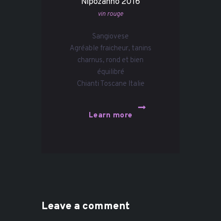
Nipozanno 2016
vin rouge
Sangiovese
Agréable fraicheur, tanins
charnus, rond et bien
équilibré
Chianti Toscane Italie
Learn more
Leave a comment