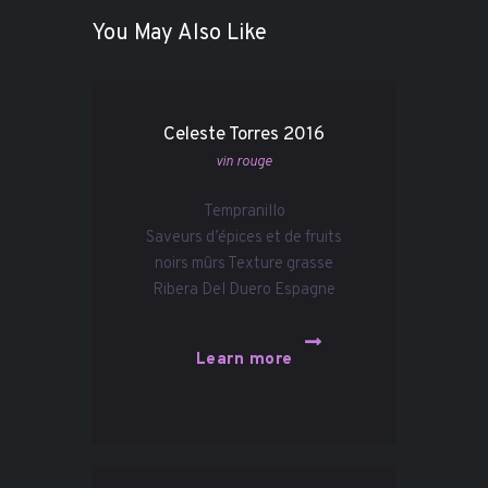
You May Also Like
Celeste Torres 2016
vin rouge
Tempranillo
Saveurs d’épices et de fruits
noirs mûrs Texture grasse
Ribera Del Duero Espagne
Learn more