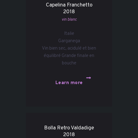
Capelina Franchetto
2018
vin blanc
Italie
Garganega
Vin bien sec, acidulé et bien
équilibré Grande finale en
bouche
Learn more
Bolla Retro Valdadige
2018