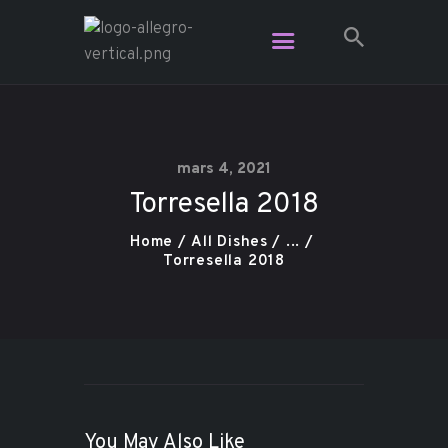
Restaurant Allegro - Voga Café -
L'Étage Espace Lounge
Le resto le plus branché dans Charlevoix
mars 4, 2021
Torresella 2018
Vidéo
Plats pour emporter
Home
All Dishes
...
Torresella 2018
Contact
Réservation
Carte Cadeau
You May Also Like