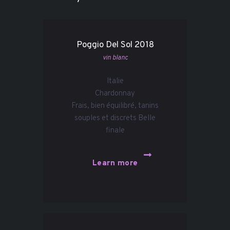
Poggio Del Sol 2018
vin blanc
Italie
Chardonnay
Frais, bien équilibré, tanins
souples et discrets Belle
finale
Learn more