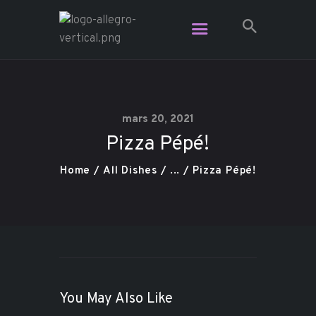
Restaurant Allegro - Voga Café -
L'Étage Espace Lounge
Le resto le plus branché dans Charlevoix
mars 20, 2021
Pizza Pépé!
Vidéo
Plats pour emporter
Home
All Dishes
...
Pizza Pépé!
Contact
Réservation
Carte Cadeau
You May Also Like