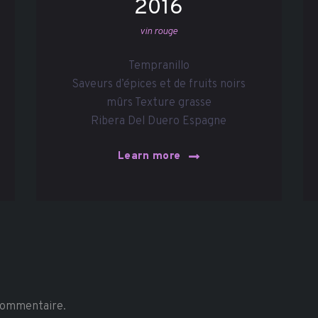
2016
vin rouge
Tempranillo
Saveurs d’épices et de fruits noirs
mûrs Texture grasse
Ribera Del Duero Espagne
Learn more
commentaire.