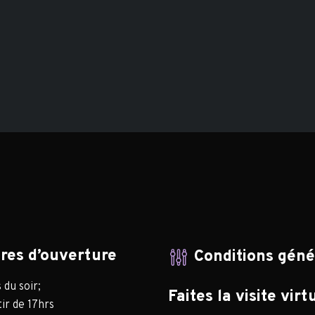
res d’ouverture
Conditions gén
du soir;
Faites la visite virt
ir de 17hrs