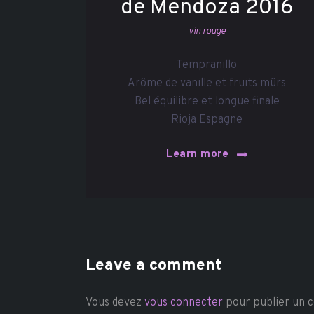
de Mendoza 2016
vin rouge
Tempranillo
Arôme de vanille et fruits mûrs
Bel équilibre et longue finale
Rioja Espagne
Learn more
Leave a comment
Vous devez
vous connecter
pour publier un 