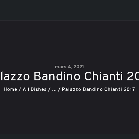
Vidéo
Plats pour
llegro - Voga Café - L'Étage 
Le resto le plus branché dans Charlevoix
emporter
Contact
Réservation
mars 4, 2021
lazzo Bandino Chianti 2
Carte Cadeau
Home
All Dishes
...
Palazzo Bandino Chianti 2017