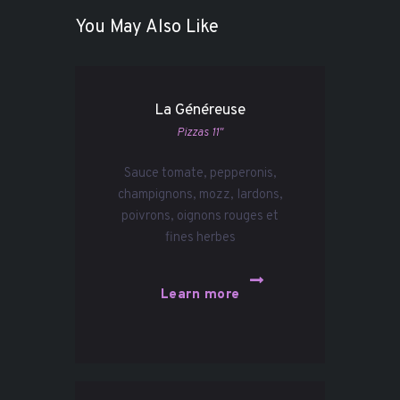
You May Also Like
La Généreuse
Pizzas 11"
Sauce tomate, pepperonis,
champignons, mozz, lardons,
poivrons, oignons rouges et
fines herbes
Learn more