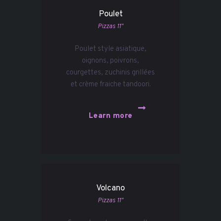
Poulet
Pizzas 11"
Poulet style asiatique,
oignons, poivrons,
courgettes, zuchinis grillées
et crème fraiche tandoori.
Learn more
Volcano
Pizzas 11"