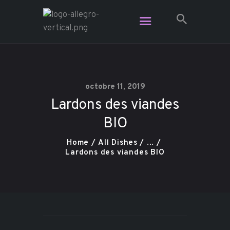
Restaurant Allegro - Voga Café -
L'Étage Espace Lounge
Le resto le plus branché dans Charlevoix
octobre 11, 2019
Lardons des viandes
Vidéo
BIO
Plats pour emporter
Contact
Home
All Dishes
...
Réservation
Lardons des viandes BIO
Carte Cadeau