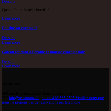
Desserts
Quand t’aime le très chocolat!
Learn more
Poutine au caramel!!
Desserts
Learn more
Gâteau fondant à l’érable et mousse chocolat noir
Desserts
Learn more
Coordonnées
990, rue Richelieu, La Malbaie Québec G5A
2X3
info@restaurantallegro.com
418-665-2595 Veuillez noter que
nous ne prenons pas de reservations par téléphone