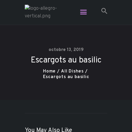
Restaurant Allegro - Voga Café -
L'Étage Espace Lounge
Le resto le plus branché dans Charlevoix
octobre 13, 2019
Escargots au basilic
Vidéo
Plats pour emporter
Home
All Dishes
Escargots au basilic
Contact
Réservation
Carte Cadeau
You May Also Like