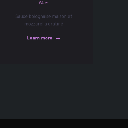
Pâtes
Sauce bolognaise maison et
mozzarella gratiné
Learn more