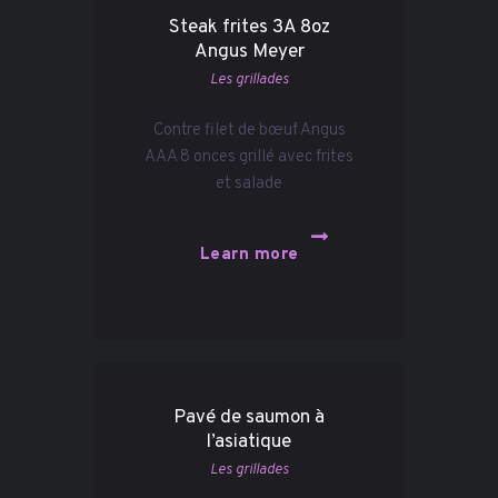
Steak frites 3A 8oz
Angus Meyer
Les grillades
Contre filet de bœuf Angus
AAA 8 onces grillé avec frites
et salade
Learn more
Pavé de saumon à
l’asiatique
Les grillades