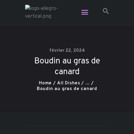
Restaurant Allegro - Voga Café -
L'Étage Espace Lounge
Le resto le plus branché dans Charlevoix
février 22, 2024
Boudin au gras de
Vidéo
canard
Plats pour emporter
Contact
Home
All Dishes
...
Réservation
Boudin au gras de canard
Carte Cadeau