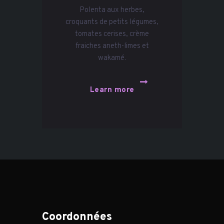
Polenta aux herbes,
croquants de petits légumes,
tomates cerises, crème
fraiches aneth-limes et
wakamé.
Learn more
Coordonnées