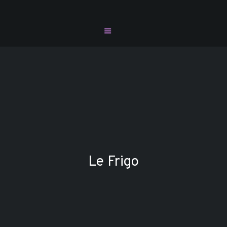
Restaurant Allegro - Voga Café -
L'Étage Espace Lounge
Le resto le plus branché dans Charlevoix
Allegro
L’étage
Voga Café
Promos
Le Frigo
Vidéo
Plats pour emporter
Contact
Réservation
Carte Cadeau